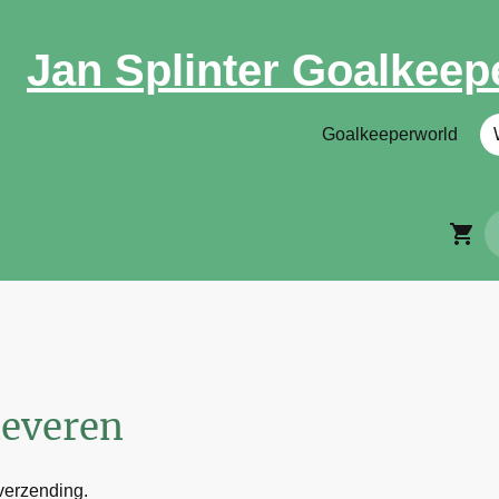
Jan Splinter Goalkeep
Goalkeeperworld
leveren
 verzending.