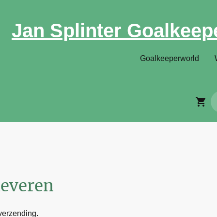
Jan Splinter Goalkeep
Goalkeeperworld
leveren
 verzending.